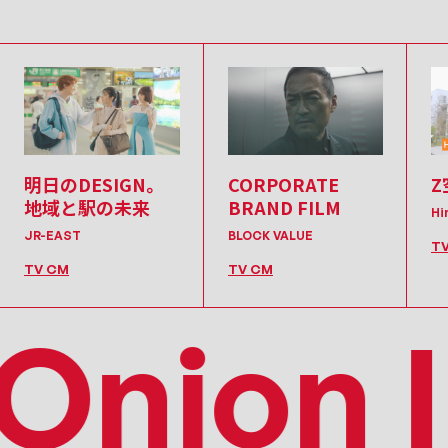
明日のDESIGN。
CORPORATE
Z
地域と駅の未来
BRAND FILM
Hi
JR-EAST
BLOCK VALUE
T
TV CM
TV CM
nion In