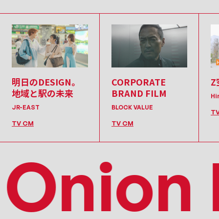
明日のDESIGN。
CORPORATE
Z
地域と駅の未来
BRAND FILM
Hi
JR-EAST
BLOCK VALUE
T
TV CM
TV CM
Onion I