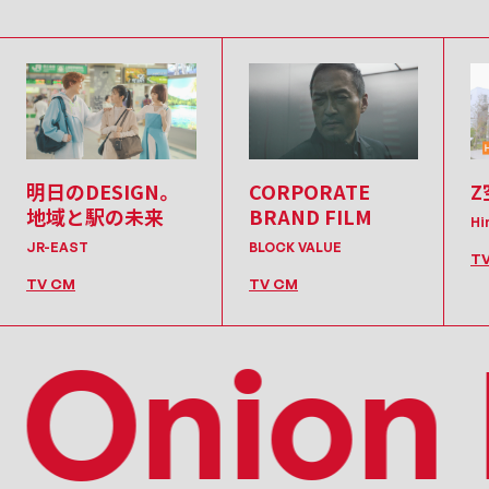
明日のDESIGN。
CORPORATE
Z
地域と駅の未来
BRAND FILM
Hi
JR-EAST
BLOCK VALUE
T
TV CM
TV CM
Onion I