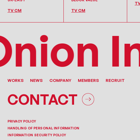
T
TV CM
TV CM
ion Inc
WORKS
NEWS
COMPANY
MEMBERS
RECRUIT
CONTACT
PRIVACY POLICY
HANDLING OF PERSONAL INFORMATION
INFORMATION SECURITY POLICY