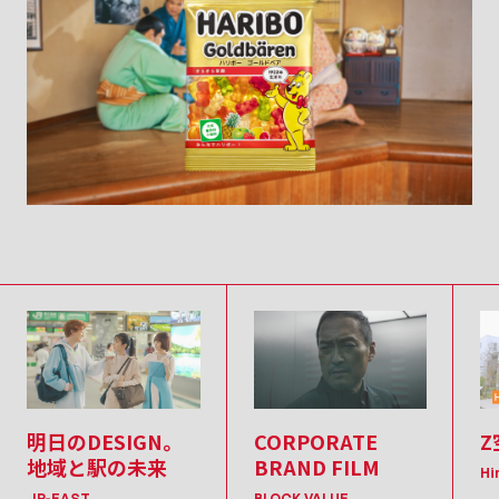
明日のDESIGN。
CORPORATE
Z
地域と駅の未来
BRAND FILM
Hi
JR-EAST
BLOCK VALUE