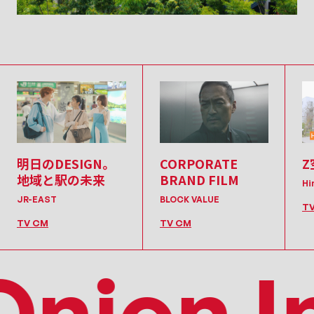
明日のDESIGN。
CORPORATE
Z
地域と駅の未来
BRAND FILM
Hi
JR-EAST
BLOCK VALUE
T
TV CM
TV CM
nion In